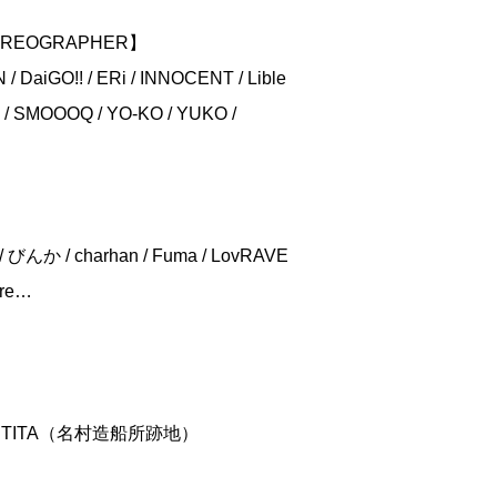
OREOGRAPHER】
/ DaiGO!! / ERi / INNOCENT / Lible
ia / SMOOOQ / YO-KO / YUKO /
】
 / charhan / Fuma / LovRAVE
ore…
。
RTITA（名村造船所跡地）