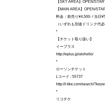
【SKY AREA】OPEN/STAR
【MAIN AREA】OPEN/STAR
料金：前売り¥4,500- / 当日¥5,
（いずれも別途ドリンク代必
*
【チケット取り扱い】
イープラス
‭http://eplus.jp/alohello/‬
*
ローソンチケット
Lコード : 55737
‭http://l-tike.com/search/?key
*
リコチケ