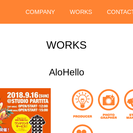
COMPANY
WORKS
CONTAC
WORKS
AloHello