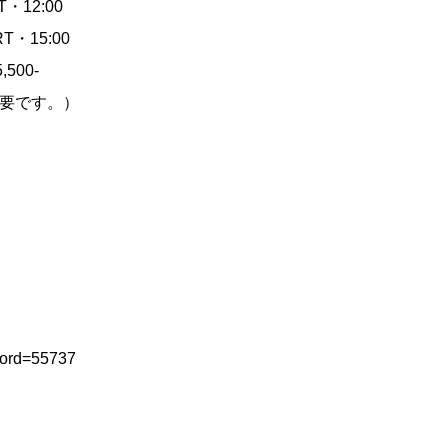
T・12:00
T・15:00
500-
要です。）
word=55737‬