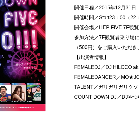
開催日程／2015年12月31日
開催時間／Start23：00（22
開催会場／HEP FIVE 7F
参加方法／7F観覧者乗り場
（500円）をご購入いただ
【出演者情報】
FEMALEDJ／DJ HILOCO aka 
FEMALEDANCER／MO★J
TALENT／ガリガリガリクソ
COUNT DOWN DJ／DJ