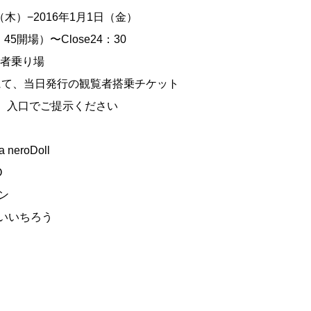
（木）−2016年1月1日（金）
：45開場）〜Close24：30
観覧者乗り場
にて、当日発行の観覧者搭乗チケット
き、入口でご提示ください
neroDoll
O
ン
やついいちろう