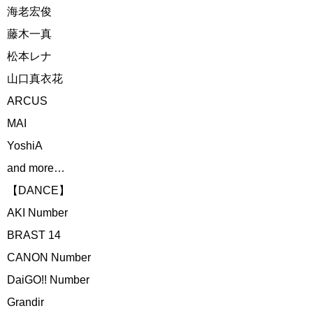
海老宏俊
藤木一真
松本レナ
山口真衣花
ARCUS
MAI
YoshiA
and more…
【DANCE】
AKI Number
BRAST 14
CANON Number
DaiGO!! Number
Grandir